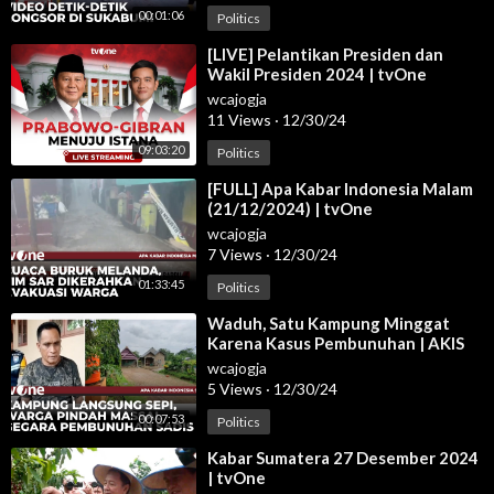
00:01:06
Politics
⁣[LIVE] Pelantikan Presiden dan
Wakil Presiden 2024 | tvOne
wcajogja
11 Views
·
12/30/24
09:03:20
Politics
⁣[FULL] Apa Kabar Indonesia Malam
(21/12/2024) | tvOne
wcajogja
7 Views
·
12/30/24
01:33:45
Politics
⁣Waduh, Satu Kampung Minggat
Karena Kasus Pembunuhan | AKIS
tvOne
wcajogja
5 Views
·
12/30/24
00:07:53
Politics
⁣Kabar Sumatera 27 Desember 2024
| tvOne