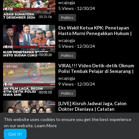
wcajogja
5 Views
·
12/30/24
00:21:06
Politics
⁣Eks Wakil Ketua KPK: Penetapan
Hasto Murni Penegakkan Hukum |
AKIM tvOne
wcajogja
5 Views
·
12/30/24
00:08:36
Politics
⁣VIRAL!!! Video Detik-detik Oknum
Polisi Tembak Pelajar di Semarang |
Kabar Siang tvOne
wcajogja
9 Views
·
12/30/24
00:01:03
Politics
⁣[LIVE] Kisruh Jadwal Jaga, Calon
Dokter Dianiaya | Catatan
Demokrasi tvOne
wcajogja
This website uses cookies to ensure you get the best experience
8 Views
·
12/30/24
on our website.
Learn More
01:32:41
Politics
Got It!