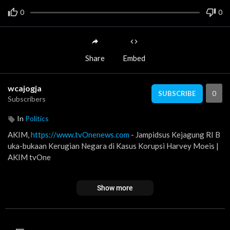
0
0
Share
Embed
wcajogja
0
SUBSCRIBE
Subscribers
In
Politics
AKIM,
https://www.tvOnenews.com
- Jampidsus Kejagung RI B
uka-bukaan Kerugian Negara di Kasus Korupsi Harvey Moeis |
AKIM tvOne
Kejaksaan Agung (Kejagung) melalui Jaksa Penuntut Umum (JP
Show more
U) resmi mengajukan banding terhadap vonis yang dijatuhkan
Majelis Hakim Pengadilan Tindak Pidana Korupsi Jakarta Pusat
terhadap Harvey Moeis. Direktur Penuntutan Jaksa Agung Mu
da Bidang Tindak Pidana Khusus (Jampidsus) Kejagung, Sutikno