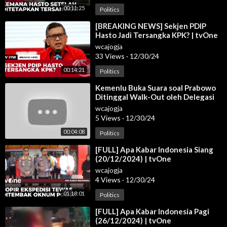
00:11:25
Politics
⁣[BREAKING NEWS] Sekjen PDIP
Hasto Jadi Tersangka KPK? | tvOne
wcajogja
33 Views
·
12/30/24
00:14:21
Politics
⁣Kemenlu Buka Suara soal Prabowo
Ditinggal Walk-Out oleh Delegasi
KTT D-8 di Kairo | OneNews
wcajogja
Update
5 Views
·
12/30/24
00:04:08
Politics
⁣[FULL] Apa Kabar Indonesia Siang
(20/12/2024) | tvOne
wcajogja
4 Views
·
12/30/24
01:18:01
Politics
⁣[FULL] Apa Kabar Indonesia Pagi
(26/12/2024) | tvOne