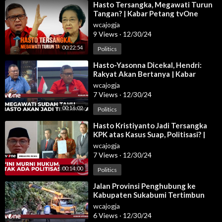
⁣Hasto Tersangka, Megawati Turun
Tangan? | Kabar Petang tvOne
wcajogja
9 Views
·
12/30/24
00:22:54
Politics
⁣Hasto-Yasonna Dicekal, Hendri:
Rakyat Akan Bertanya | Kabar
Petang tvOne
wcajogja
7 Views
·
12/30/24
00:16:02
Politics
⁣Hasto Kristiyanto Jadi Tersangka
KPK atas Kasus Suap, Politisasi? |
Breaking News tvOne
wcajogja
7 Views
·
12/30/24
00:14:00
Politics
⁣Jalan Provinsi Penghubung ke
Kabupaten Sukabumi Tertimbun
Longsor | Kabar Utama Pagi tvOne
wcajogja
6 Views
·
12/30/24