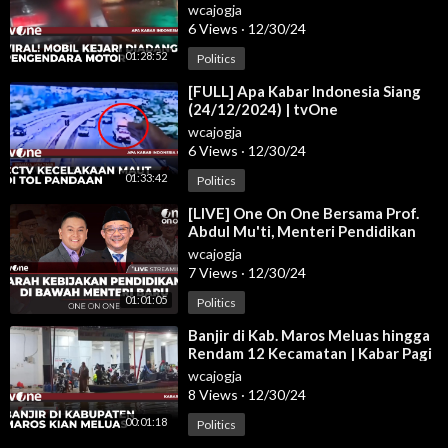
wcajogja
6 Views
·
12/30/24
01:28:52
Politics
⁣[FULL] Apa Kabar Indonesia Siang
(24/12/2024) | tvOne
wcajogja
6 Views
·
12/30/24
01:33:42
Politics
⁣[LIVE] One On One Bersama Prof.
Abdul Mu'ti, Menteri Pendidikan
Dasar Dan Menengah RI | tvOne
wcajogja
7 Views
·
12/30/24
01:01:05
Politics
⁣Banjir di Kab. Maros Meluas hingga
Rendam 12 Kecamatan | Kabar Pagi
tvOne
wcajogja
8 Views
·
12/30/24
00:01:18
Politics