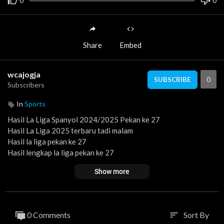
0
0
Share
Embed
wcajogja
0
SUBSCRIBE
Subscribers
In
Sports
Hasil La Liga Spanyol 2024/2025 Pekan ke 27
Hasil La Liga 2025 terbaru tadi malam
Hasil la liga pekan ke 27
Hasil lengkap la liga pekan ke 27
Hasil Barcelona vs Osasuna tadi malam
Show more
Hasil Barcelona vs Osasuna 2025
Hasil Valencia vs Real Valladolid tadi malam
Hasil Valencia vs Real Valladolid 2025
Hasil Celta Vigo vs Leganes tadi malam
0 Comments
Sort By
sort
Hasil Deportivo Alaves vs Villareal tadi malam