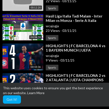
22 Views
·
03/11/25
00:12:20
Sports
⁣Hasil Liga Italia Tadi Malam - Inter
Milan vs Monza - Serie A Italia
2024/2025 Pekan 28
wcajogja
23 Views
·
03/11/25
00:04:59
Sports
⁣HIGHLIGHTS | FC BARCELONA 4 vs
1 BAYERN MUNICH | UEFA
CHAMPIONS LEAGUE 2024/25
wcajogja
9 Views
·
03/11/25
00:03:36
Sports
⁣HIGHLIGHTS | FC BARCELONA 2 vs
2 ATALANTA | UEFA CHAMPIONS
LEAGUE 24/25 ⚽ (WITH
wcajogja
This website uses cookies to ensure you get the best experience
COMMENTARY)
10 Views
·
03/11/25
on our website.
Learn More
00:03:28
Sports
Got It!