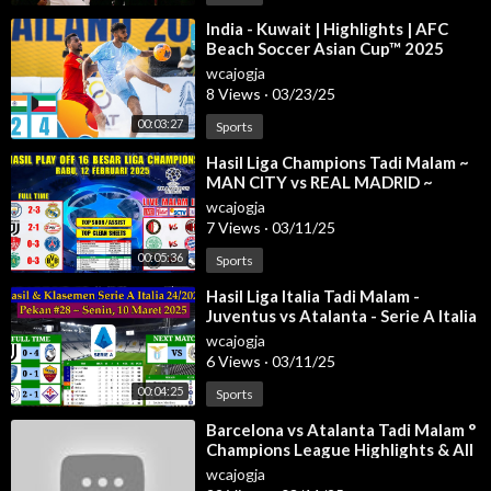
an, update Klasemen la liga Spanyol, hasil Real Madrid tadi mala
m la liga, top skor sementara la liga, klasemen sementara liga sp
⁣India - Kuwait | Highlights | AFC
Beach Soccer Asian Cup™ 2025
anyol, hasil Barcelona tadi malam, hasil pertandingan Madrid li
ga Spanyol, Hasil Barcelona liga spanyol, update Klasemen la li
wcajogja
8 Views
·
03/23/25
ga Spanyol, hasil Barcelona vs tadi malam, hasil la liga tadi mala
m, hasil la liga 2024, hasil Sepak Bola tadi malam, jadwal bola liv
00:03:27
Sports
e malam ini, hasil Madrid semalam, hasil Barca tadi malam,
⁣Hasil Liga Champions Tadi Malam ~
MAN CITY vs REAL MADRID ~
Source: La Liga
JUVENTUS vs PSV ~ UCL 2025 Play
wcajogja
#hasilligaspanyol2025 #hasillaliga2025
Off
7 Views
·
03/11/25
00:05:36
Sports
#jadwalligaspanyol #klasemenLaLiga2025 #LaLigaJornada27
#siaranlangsunglaliga #laligapekan27
⁣Hasil Liga Italia Tadi Malam -
Juventus vs Atalanta - Serie A Italia
2024/2025 Pekan 28
wcajogja
6 Views
·
03/11/25
00:04:25
Sports
⁣Barcelona vs Atalanta Tadi Malam °
Champions League Highlights & All
Goals ° Hasil Bola Tadi Mal
wcajogja