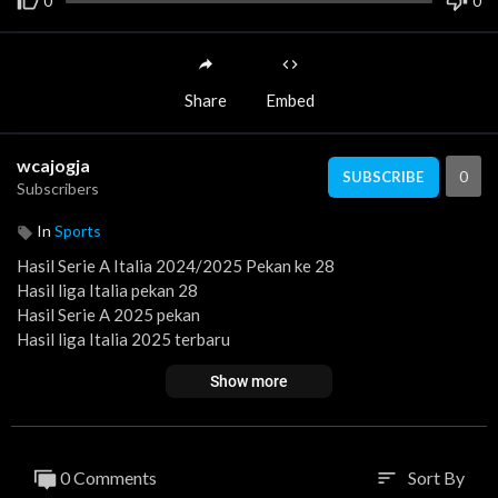
0
0
Share
Embed
wcajogja
0
SUBSCRIBE
Subscribers
In
Sports
Hasil Serie A Italia 2024/2025 Pekan ke 28
Hasil liga Italia pekan 28
Hasil Serie A 2025 pekan
Hasil liga Italia 2025 terbaru
Hasil Juventus vs Atalanta tadi malam
Show more
Hasil Juventus vs Atalanta 2025
Hasil Napoli vs Fiorentina tadi malam
Hasil Empoli vs as Roma tadi malam
Hasil Inter Milan vs Monza tadi malam
0 Comments
Sort By
sort
Hasil Inter Milan vs Monza 2025