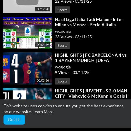
22 Views
·
03/11/25
024, Klasemen sementara Liga Italia 2025
00:12:20
Sports
⁣Hasil Liga Italia Tadi Malam - Inter
Source: Lega Serie A
Milan vs Monza - Serie A Italia
2024/2025 Pekan 28
#SerieAItalyGiornata28 #serieapekan28
wcajogja
#hasilligaitalia2025
23 Views
·
03/11/25
#Hasilseriea2025tadimalam
00:04:59
Sports
⁣HIGHLIGHTS | FC BARCELONA 4 vs
#jadwalligaitalia2025 #jadwalseriea2025 #siaranlangsungseri
1 BAYERN MUNICH | UEFA
ea
CHAMPIONS LEAGUE 2024/25
wcajogja
#klasemenserieaitalia2025
9 Views
·
03/11/25
00:03:36
Sports
⁣HIGHLIGHTS | JUVENTUS 2-0 MAN
CITY | Vlahovic & McKennie Goals |
UEFA Champions League
wcajogja
This website uses cookies to ensure you get the best experience
4 Views
·
03/11/25
on our website.
Learn More
00:02:17
Sports
Got It!