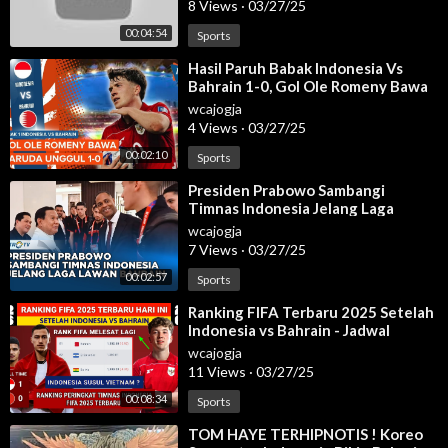
8 Views
·
03/27/25
Jadwal siaran langsung Serie A nanti malam
00:04:54
Sports
Jadwal liga Italia live nanti malam
Klasemen terbaru Liga Italia
⁣Hasil Paruh Babak Indonesia Vs
Klasemen Serie A Italia 2025
Bahrain 1-0, Gol Ole Romeny Bawa
Garuda Unggul!
wcajogja
4 Views
·
03/27/25
00:02:10
Sports
Klasemen Liga Italia terbaru hari ini
⁣Presiden Prabowo Sambangi
Hasil pertandingan Serie A semalam
Timnas Indonesia Jelang Laga
Klasemen Liga Italia 2023/2024
Lawan Bahrain, 25 Maret 2025
wcajogja
Jadwal as Roma malam ini
7 Views
·
03/27/25
Jadwal Liga Italia nanti malam
00:02:57
Liga Italia di RCTI Malam ini
Sports
Klasemen Liga Italia terbaru
⁣Ranking FIFA Terbaru 2025 Setelah
Hasil Juventus Serie A tadi malam
Indonesia vs Bahrain - Jadwal
Siaran langsung Liga Italia malam ini
Timnas Indonesia
wcajogja
Giornata Serie A Italia 2025
11 Views
·
03/27/25
Jadwal terbaru Liga Italia malam ini
00:08:34
Sports
Serie A Italia MNCTV
⁣TOM HAYE TERHIPNOTIS ! Koreo
Klasemen liga Serie A Giornata 27