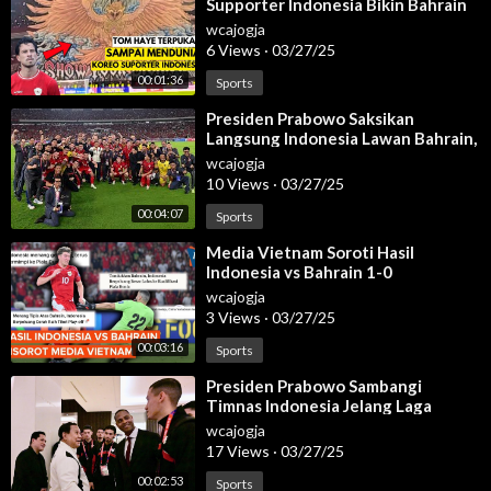
Supporter Indonesia Bikin Bahrain
Serie A Italia RCTI
CIUT! Indonesia vs Bahrain 2025
wcajogja
Klasemen Liga Italia 2025 Tadi Malam
6 Views
·
03/27/25
Hasil AC Milan semalam
00:01:36
Klasemen terbaru Serie A Italia 2025
Sports
Jadwal terbaru AC Milan
⁣Presiden Prabowo Saksikan
Klasemen Liga Italia terbaru 2025
Langsung Indonesia Lawan Bahrain,
Siaran langsung Liga Italia nanti malam
Jakarta, 25 Maret 2025
wcajogja
Siaran langsung Serie A Italia nanti malam
10 Views
·
03/27/25
Jadwal bola nanti malam
00:04:07
Sports
Jadwal bola hari ini
Jadwal siaran langsung Bola tv nasional
⁣Media Vietnam Soroti Hasil
Indonesia vs Bahrain 1-0
wcajogja
3 Views
·
03/27/25
00:03:16
Sports
⁣Presiden Prabowo Sambangi
Timnas Indonesia Jelang Laga
Lawan Bahrain, 25 Maret 2025
wcajogja
17 Views
·
03/27/25
00:02:53
Sports