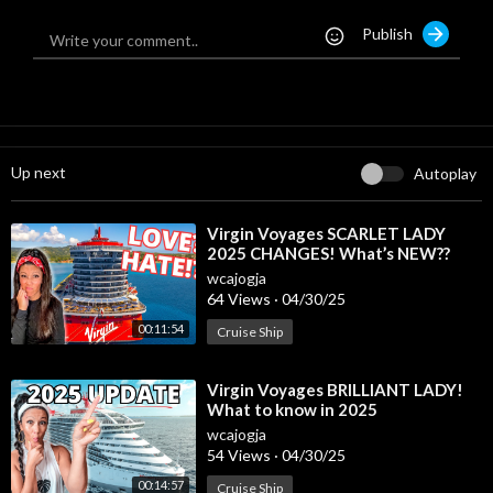
Hasil Lecce vs AC Milan tadi malam
Publish
Hasil Lecce vs AC Milan 2025
Hasil Como vs Veneziatadi malam
Hasil Como vs Venezia 2025
Hasil Serie A Italia 2024/2025
Klasemen Serie A Giornata 28
Hasil Serie A Italia tadi malam
Up next
Autoplay
Hasil pertandingan Juventus tadi malam
Siaran langsung liga Italia live rcti
Hasil Liga Italia 2024/2025
⁣Virgin Voyages SCARLET LADY
2025 CHANGES! What’s NEW??
Klasemen Serie A 2024 Giornata 28
Hasil lengkap Serie A 2025 pekan 28
wcajogja
64 Views
·
04/30/25
Hasil Liga Italia 2025 Tadi Malam
00:11:54
Cruise Ship
Jadwal pertandingan Serie A 2024/2025 Italia pekan 28
⁣Virgin Voyages BRILLIANT LADY!
Jadwal Serie A Italia Giornata 28
What to know in 2025
Jadwal seria a 2025 pekan ke 28
wcajogja
Jadwal Seri A malam ini
54 Views
·
04/30/25
Jadwal Liga Italia 2025 nanti malam
00:14:57
Cruise Ship