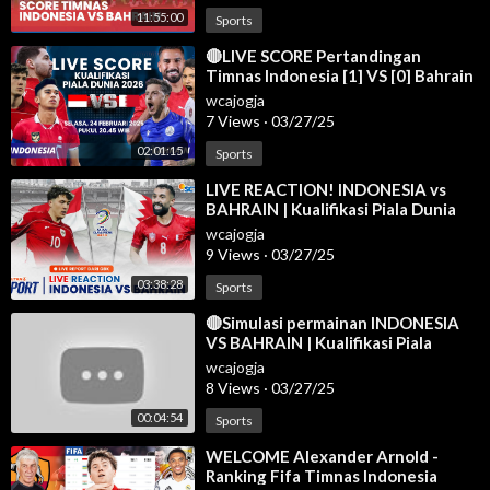
11:55:00
Sports
⁣🔴LIVE SCORE Pertandingan
Timnas Indonesia [1] VS [0] Bahrain
di Kualifikasi Piala Dunia 2026
wcajogja
7 Views
·
03/27/25
02:01:15
Sports
⁣LIVE REACTION! INDONESIA vs
BAHRAIN | Kualifikasi Piala Dunia
2026 Zona Asia
wcajogja
9 Views
·
03/27/25
03:38:28
Sports
⁣🔴Simulasi permainan INDONESIA
VS BAHRAIN | Kualifikasi Piala
Dunia AFC 2025 | efootball
wcajogja
8 Views
·
03/27/25
00:04:54
Sports
⁣WELCOME Alexander Arnold -
Ranking Fifa Timnas Indonesia