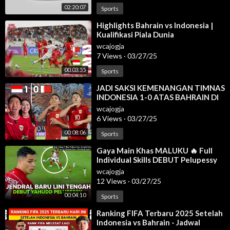
02:20:07
Sports
⁣Highlights Bahrain vs Indonesia |
Kualifikasi Piala Dunia
wcajogja
7 Views
·
03/27/25
00:03:55
Sports
⁣JADI SAKSI KEMENANGAN TIMNAS
INDONESIA 1-0 ATAS BAHRAIN DI
GBK 🏆😱🇮🇩🔥 ASA KE PIALA
wcajogja
DUNIA MASIH ADA!💪🏻
6 Views
·
03/27/25
00:08:06
Sports
⁣Gaya Main Khas MALUKU 🔥 Full
Individual Skills DEBUT Pelupessy
vs BAHRAIN Kualifikasi Piala Dunia
wcajogja
12 Views
·
03/27/25
00:04:10
Sports
⁣Ranking FIFA Terbaru 2025 Setelah
Indonesia vs Bahrain - Jadwal