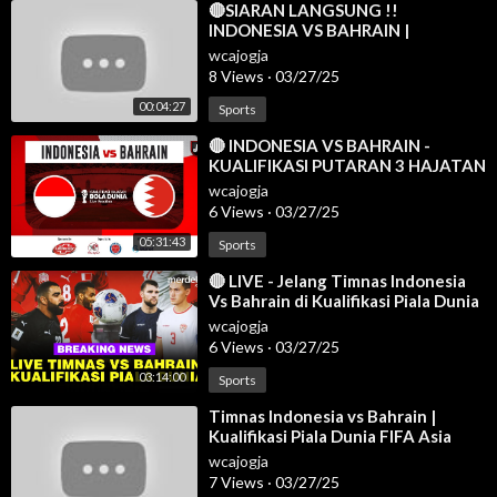
⁣🔴SIARAN LANGSUNG !!
INDONESIA VS BAHRAIN |
KUALIFIKASI PIALA DUNIA 2026
wcajogja
8 Views
·
03/27/25
00:04:27
Sports
⁣🔴 INDONESIA VS BAHRAIN -
KUALIFIKASI PUTARAN 3 HAJATAN
BOLA DUNIA 2026 - LIVE
wcajogja
REACTION
6 Views
·
03/27/25
05:31:43
Sports
⁣🔴 LIVE - Jelang Timnas Indonesia
Vs Bahrain di Kualifikasi Piala Dunia
2026
wcajogja
6 Views
·
03/27/25
03:14:00
Sports
⁣Timnas Indonesia vs Bahrain |
Kualifikasi Piala Dunia FIFA Asia
2026 | Watch Along & eFootball M
wcajogja
7 Views
·
03/27/25