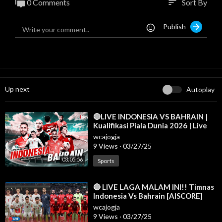
0 Comments
Sort By
sort
Publish
Up next
Autoplay
⁣🔴LIVE INDONESIA VS BAHRAIN |
Kualifikasi Piala Dunia 2026 | Live
Reaction | 25/03
wcajogja
9 Views
·
03/27/25
03:05:56
Sports
⁣🔴 LIVE LAGA MALAM INI!! Timnas
Indonesia Vs Bahrain [AISCORE]
wcajogja
9 Views
·
03/27/25