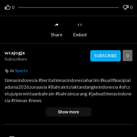
0
0
Share
Embed
wcajogja
0
SUBSCRIBE
Subscribers
In
Sports
timnasindonesia #beritatimnasindonesiahariini #kualifikasipial
adunia2026zonaasia #Bahraintolaktandangkeindonesia #afcs
etujuipermintaanbahrain #bahraincurang #jadwaltimnasindone
sia #timnas #news
Show more