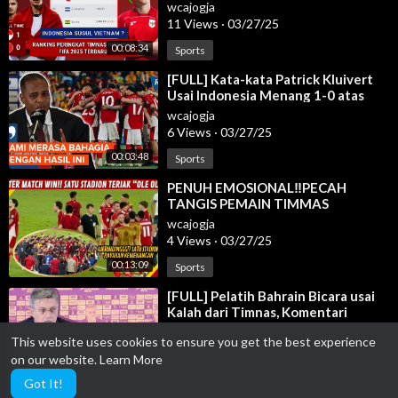
Timnas Indonesia
wcajogja
11 Views
·
03/27/25
00:08:34
Sports
⁣[FULL] Kata-kata Patrick Kluivert
Usai Indonesia Menang 1-0 atas
Bahrain
wcajogja
6 Views
·
03/27/25
00:03:48
Sports
⁣PENUH EMOSIONAL‼️PECAH
TANGIS PEMAIN TIMMAS
RAYAKAN KEMENANGAN DARI
wcajogja
BAHRAIN
4 Views
·
03/27/25
00:13:09
Sports
⁣[FULL] Pelatih Bahrain Bicara usai
Kalah dari Timnas, Komentari
Atmosfer Penonton di SUGBK
wcajogja
This website uses cookies to ensure you get the best experience
6 Views
·
03/27/25
on our website.
Learn More
00:04:34
Sports
Got It!