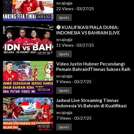
Meroket Usai Sikat Bahrain - Berita
wcajogja
Bola
22 Views
·
03/27/25
00:11:12
Sports
⁣🔴 KUALIFIKASI PIALA DUNIA:
INDONESIA VS BAHRAIN [LIVE
REACTION]
wcajogja
11 Views
·
03/27/25
03:35:58
Sports
⁣Video Justin Hubner Pecundangi
Pemain Bahrain❗Timnas Sukses Raih
3 Poin Di GBK Kualifikasi Ronde 3 ✅
wcajogja
9 Views
·
03/27/25
00:20:04
Sports
⁣Jadwal Live Streaming Timnas
Indonesia Vs Bahrain di Kualifikasi
Piala Dunia 2026
wcajogja
7 Views
·
03/27/25
00:02:21
Sports